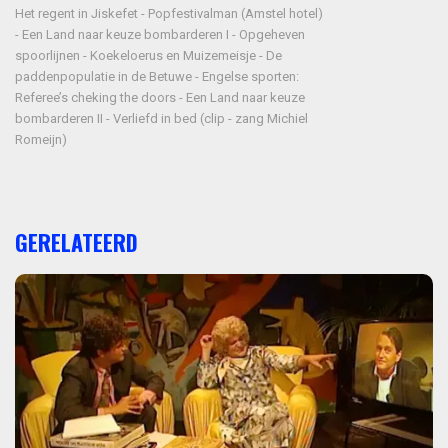
Het regent in Jiskefet - Popfestivalman (Amstel hotel)
- Een Land naar keuze bombarderen I - Opgeheven
spoorlijnen - Koekeloerus en Muizemeisje - De
paddenpopulatie in de Betuwe - Engelse sporten:
Referee’s cheking the doors - Een Land naar keuze
bombarderen II - Verliefd in bed (clip - zang Michiel
Romeijn)
GERELATEERD