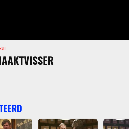
kel
 NAAKTVISSER
TEERD